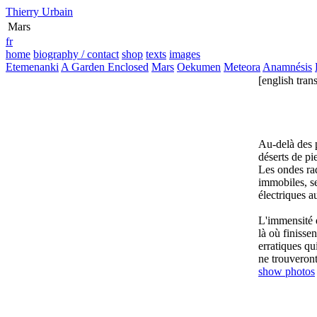
Thierry Urbain
Mars
fr
home
biography / contact
shop
texts
images
Etemenanki
A Garden Enclosed
Mars
Oekumen
Meteora
Anamnésis
[english trans
Au-delà des p
déserts de pi
Les ondes rad
immobiles, se
électriques a
L'immensité e
là où finissen
erratiques qu
ne trouveront
show photos