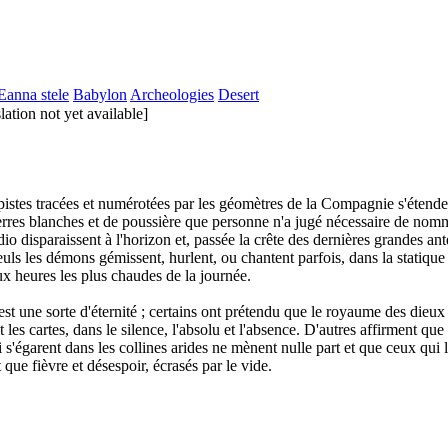
Eanna stele
Babylon
Archeologies
Desert
lation not yet available]
istes tracées et numérotées par les géomètres de la Compagnie s'étende
erres blanches et de poussière que personne n'a jugé nécessaire de nom
io disparaissent à l'horizon et, passée la crête des dernières grandes an
uls les démons gémissent, hurlent, ou chantent parfois, dans la statique 
ux heures les plus chaudes de la journée.
st une sorte d'éternité ; certains ont prétendu que le royaume des die
t les cartes, dans le silence, l'absolu et l'absence. D'autres affirment que 
i s'égarent dans les collines arides ne mènent nulle part et que ceux qui 
 que fièvre et désespoir, écrasés par le vide.