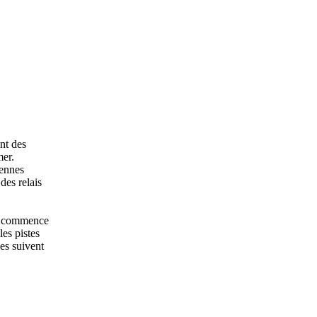
nt des
mer.
tennes
des relais
ux commence
les pistes
les suivent